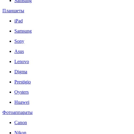
Samsung
Планшеты
iPad
Samsung
Sony
Asus
Lenovo
Digma
Prestigio
Oysters
Huawei
Фотоаппараты
Canon
Nikon