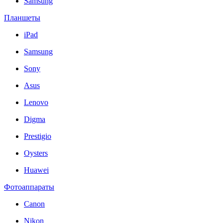
Samsung
Планшеты
iPad
Samsung
Sony
Asus
Lenovo
Digma
Prestigio
Oysters
Huawei
Фотоаппараты
Canon
Nikon