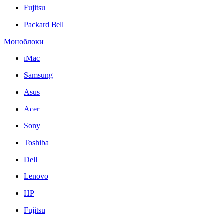
Fujitsu
Packard Bell
Моноблоки
iMac
Samsung
Asus
Acer
Sony
Toshiba
Dell
Lenovo
HP
Fujitsu