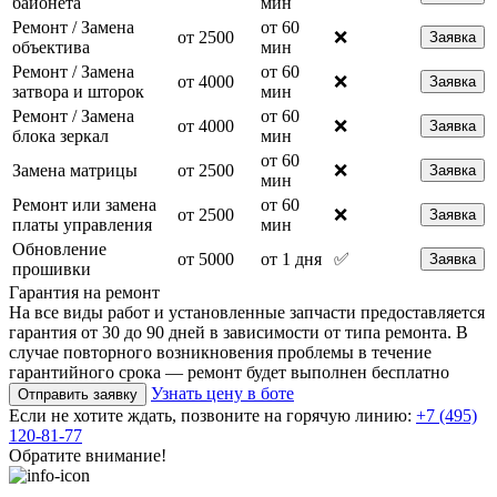
байонета
мин
Ремонт / Замена
от 60
от 2500
❌
Заявка
объектива
мин
Ремонт / Замена
от 60
от 4000
❌
Заявка
затвора и шторок
мин
Ремонт / Замена
от 60
от 4000
❌
Заявка
блока зеркал
мин
от 60
Замена матрицы
от 2500
❌
Заявка
мин
Ремонт или замена
от 60
от 2500
❌
Заявка
платы управления
мин
Обновление
от 5000
от 1 дня
✅
Заявка
прошивки
Гарантия на ремонт
На все виды работ и установленные запчасти предоставляется
гарантия от 30 до 90 дней в зависимости от типа ремонта. В
случае повторного возникновения проблемы в течение
гарантийного срока — ремонт будет выполнен бесплатно
Узнать цену в боте
Отправить заявку
Если не хотите ждать, позвоните на горячую линию:
+7 (495)
120-81-77
Обратите внимание!