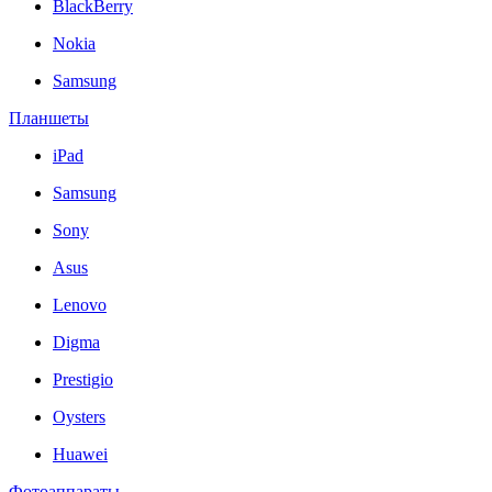
BlackBerry
Nokia
Samsung
Планшеты
iPad
Samsung
Sony
Asus
Lenovo
Digma
Prestigio
Oysters
Huawei
Фотоаппараты