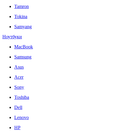
Tamron
Tokina
Samyang
Ноутбуки
MacBook
Samsung
Asus
Acer
Sony
Toshiba
Dell
Lenovo
HP