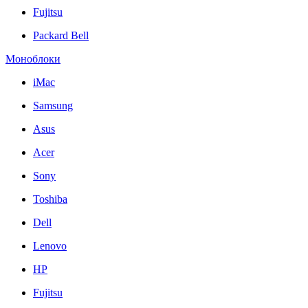
Fujitsu
Packard Bell
Моноблоки
iMac
Samsung
Asus
Acer
Sony
Toshiba
Dell
Lenovo
HP
Fujitsu