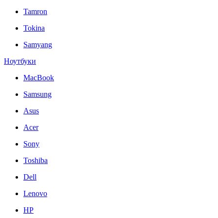
Tamron
Tokina
Samyang
Ноутбуки
MacBook
Samsung
Asus
Acer
Sony
Toshiba
Dell
Lenovo
HP