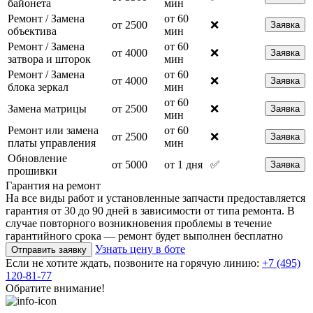
байонета
мин
Ремонт / Замена
от 60
от 2500
❌
Заявка
объектива
мин
Ремонт / Замена
от 60
от 4000
❌
Заявка
затвора и шторок
мин
Ремонт / Замена
от 60
от 4000
❌
Заявка
блока зеркал
мин
от 60
Замена матрицы
от 2500
❌
Заявка
мин
Ремонт или замена
от 60
от 2500
❌
Заявка
платы управления
мин
Обновление
от 5000
от 1 дня
✅
Заявка
прошивки
Гарантия на ремонт
На все виды работ и установленные запчасти предоставляется
гарантия от 30 до 90 дней в зависимости от типа ремонта. В
случае повторного возникновения проблемы в течение
гарантийного срока — ремонт будет выполнен бесплатно
Узнать цену в боте
Отправить заявку
Если не хотите ждать, позвоните на горячую линию:
+7 (495)
120-81-77
Обратите внимание!