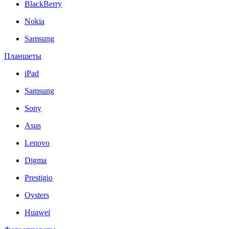
BlackBerry
Nokia
Samsung
Планшеты
iPad
Samsung
Sony
Asus
Lenovo
Digma
Prestigio
Oysters
Huawei