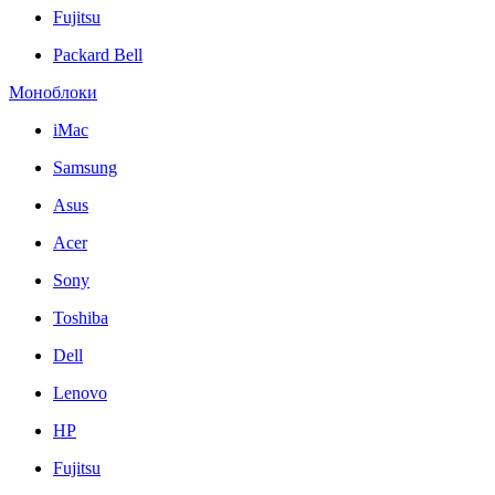
Fujitsu
Packard Bell
Моноблоки
iMac
Samsung
Asus
Acer
Sony
Toshiba
Dell
Lenovo
HP
Fujitsu