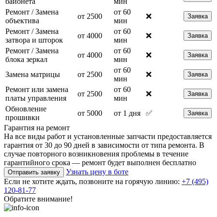
байонета
мин
Ремонт / Замена
от 60
от 2500
❌
Заявка
объектива
мин
Ремонт / Замена
от 60
от 4000
❌
Заявка
затвора и шторок
мин
Ремонт / Замена
от 60
от 4000
❌
Заявка
блока зеркал
мин
от 60
Замена матрицы
от 2500
❌
Заявка
мин
Ремонт или замена
от 60
от 2500
❌
Заявка
платы управления
мин
Обновление
от 5000
от 1 дня
✅
Заявка
прошивки
Гарантия на ремонт
На все виды работ и установленные запчасти предоставляется
гарантия от 30 до 90 дней в зависимости от типа ремонта. В
случае повторного возникновения проблемы в течение
гарантийного срока — ремонт будет выполнен бесплатно
Узнать цену в боте
Отправить заявку
Если не хотите ждать, позвоните на горячую линию:
+7 (495)
120-81-77
Обратите внимание!