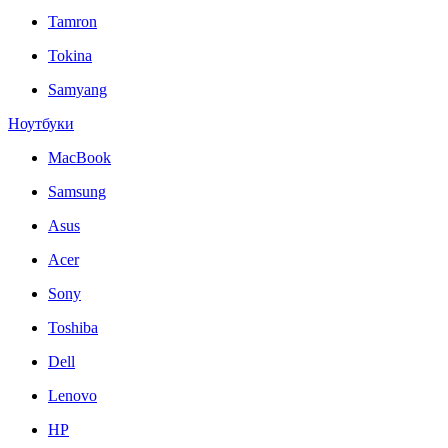
Tamron
Tokina
Samyang
Ноутбуки
MacBook
Samsung
Asus
Acer
Sony
Toshiba
Dell
Lenovo
HP