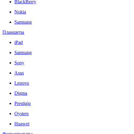
BlackBerry
Nokia
Samsung
Планшеты
iPad
Samsung
Sony
Asus
Lenovo
Digma
Prestigio
Oysters
Huawei
Фотоаппараты