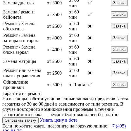
от 60
Замена дисплея
от 3000
✅
Заявка
мин
Замена / ремонт
от 60
от 3500
✅
Заявка
байонета
мин
Ремонт / Замена
от 60
от 2500
❌
Заявка
объектива
мин
Ремонт / Замена
от 60
от 4000
❌
Заявка
затвора и шторок
мин
Ремонт / Замена
от 60
от 4000
❌
Заявка
блока зеркал
мин
от 60
Замена матрицы
от 2500
❌
Заявка
мин
Ремонт или замена
от 60
от 2500
❌
Заявка
платы управления
мин
Обновление
от 5000
от 1 дня
✅
Заявка
прошивки
Гарантия на ремонт
На все виды работ и установленные запчасти предоставляется
гарантия от 30 до 90 дней в зависимости от типа ремонта. В
случае повторного возникновения проблемы в течение
гарантийного срока — ремонт будет выполнен бесплатно
Узнать цену в боте
Отправить заявку
Если не хотите ждать, позвоните на горячую линию:
+7 (495)