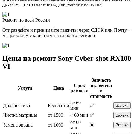
друзьям - и это главное подтверждение качества
Ремонт по всей России
Отправляйте и принимайте гаджеты через СДЭК или Почту -
мы работаем с клиентами из любого региона
Цены на ремонт Sony Cyber-shot RX100
VI
Запчасть
Срок
включена
Услуга
Цена
ремонта
в
стоимость
от 60
Диагностика
Бесплатно
✅
Заявка
мин
Чистка матрицы
от 1500
~ 60 мин
✅
Заявка
от 60
Замена экрана
от 1000
❌
Заявка
мин