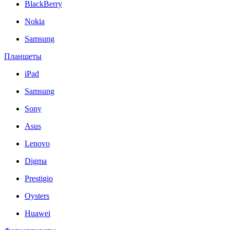
BlackBerry
Nokia
Samsung
Планшеты
iPad
Samsung
Sony
Asus
Lenovo
Digma
Prestigio
Oysters
Huawei