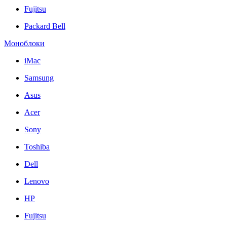
Fujitsu
Packard Bell
Моноблоки
iMac
Samsung
Asus
Acer
Sony
Toshiba
Dell
Lenovo
HP
Fujitsu