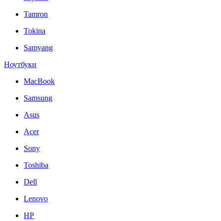
Tamron
Tokina
Samyang
Ноутбуки
MacBook
Samsung
Asus
Acer
Sony
Toshiba
Dell
Lenovo
HP