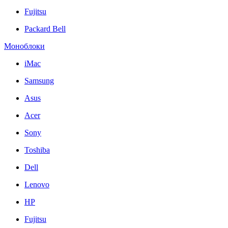
Fujitsu
Packard Bell
Моноблоки
iMac
Samsung
Asus
Acer
Sony
Toshiba
Dell
Lenovo
HP
Fujitsu