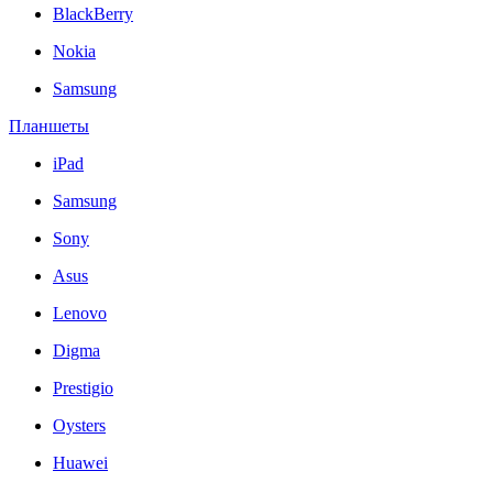
BlackBerry
Nokia
Samsung
Планшеты
iPad
Samsung
Sony
Asus
Lenovo
Digma
Prestigio
Oysters
Huawei