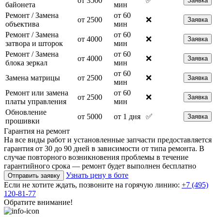
от 3500
✅
Заявка
байонета
мин
Ремонт / Замена
от 60
от 2500
❌
Заявка
объектива
мин
Ремонт / Замена
от 60
от 4000
❌
Заявка
затвора и шторок
мин
Ремонт / Замена
от 60
от 4000
❌
Заявка
блока зеркал
мин
от 60
Замена матрицы
от 2500
❌
Заявка
мин
Ремонт или замена
от 60
от 2500
❌
Заявка
платы управления
мин
Обновление
от 5000
от 1 дня
✅
Заявка
прошивки
Гарантия на ремонт
На все виды работ и установленные запчасти предоставляется
гарантия от 30 до 90 дней в зависимости от типа ремонта. В
случае повторного возникновения проблемы в течение
гарантийного срока — ремонт будет выполнен бесплатно
Узнать цену в боте
Отправить заявку
Если не хотите ждать, позвоните на горячую линию:
+7 (495)
120-81-77
Обратите внимание!