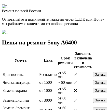
Ремонт по всей России
Отправляйте и принимайте гаджеты через СДЭК или Почту -
мы работаем с клиентами из любого региона
Цены на ремонт Sony A6400
Запчасть
Срок
включена
Услуга
Цена
ремонта
в
стоимость
от 60
Диагностика
Бесплатно
✅
Заявка
мин
Чистка матрицы
от 1500
~ 60 мин
✅
Заявка
от 60
Замена экрана
от 1000
❌
Заявка
мин
от 60
Замена дисплея
от 3000
✅
Заявка
мин
Замена / ремонт
от 60