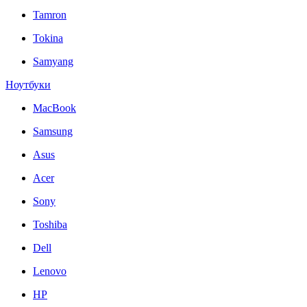
Tamron
Tokina
Samyang
Ноутбуки
MacBook
Samsung
Asus
Acer
Sony
Toshiba
Dell
Lenovo
HP