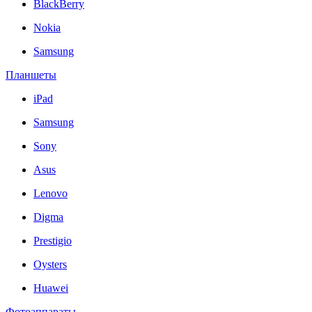
BlackBerry
Nokia
Samsung
Планшеты
iPad
Samsung
Sony
Asus
Lenovo
Digma
Prestigio
Oysters
Huawei
Фотоаппараты