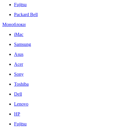
Fujitsu
Packard Bell
Моноблоки
iMac
Samsung
Asus
Acer
Sony
Toshiba
Dell
Lenovo
HP
Fujitsu