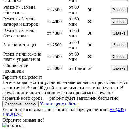
байонета
мин
Ремонт / Замена
от 60
от 2500
❌
Заявка
объектива
мин
Ремонт / Замена
от 60
от 4000
❌
Заявка
затвора и шторок
мин
Ремонт / Замена
от 60
от 4000
❌
Заявка
блока зеркал
мин
от 60
Замена матрицы
от 2500
❌
Заявка
мин
Ремонт или замена
от 60
от 2500
❌
Заявка
платы управления
мин
Обновление
от 5000
от 1 дня
✅
Заявка
прошивки
Гарантия на ремонт
На все виды работ и установленные запчасти предоставляется
гарантия от 30 до 90 дней в зависимости от типа ремонта. В
случае повторного возникновения проблемы в течение
гарантийного срока — ремонт будет выполнен бесплатно
Узнать цену в боте
Отправить заявку
Если не хотите ждать, позвоните на горячую линию:
+7 (495)
120-81-77
Обратите внимание!