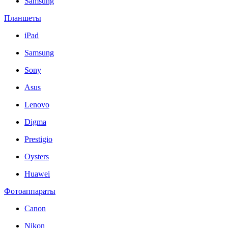
Samsung
Планшеты
iPad
Samsung
Sony
Asus
Lenovo
Digma
Prestigio
Oysters
Huawei
Фотоаппараты
Canon
Nikon