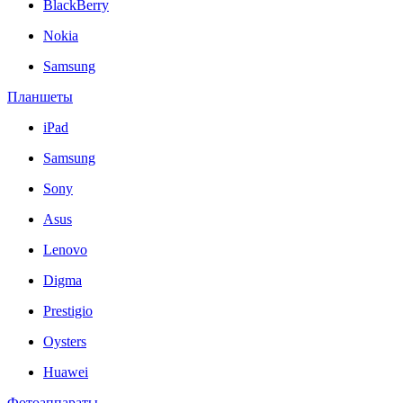
BlackBerry
Nokia
Samsung
Планшеты
iPad
Samsung
Sony
Asus
Lenovo
Digma
Prestigio
Oysters
Huawei
Фотоаппараты