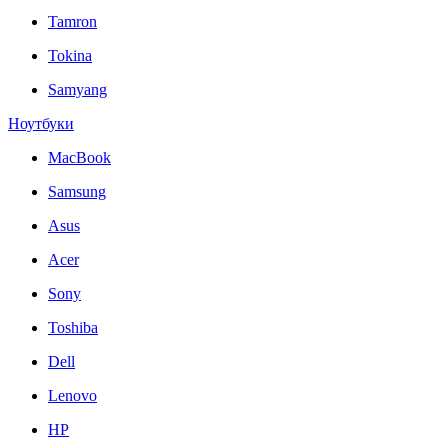
Tamron
Tokina
Samyang
Ноутбуки
MacBook
Samsung
Asus
Acer
Sony
Toshiba
Dell
Lenovo
HP