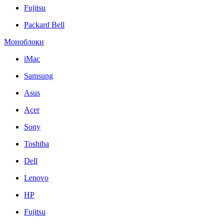
Fujitsu
Packard Bell
Моноблоки
iMac
Samsung
Asus
Acer
Sony
Toshiba
Dell
Lenovo
HP
Fujitsu