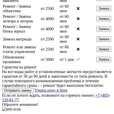
байонета
мин
Ремонт / Замена
от 60
от 2500
❌
Заявка
объектива
мин
Ремонт / Замена
от 60
от 4000
❌
Заявка
затвора и шторок
мин
Ремонт / Замена
от 60
от 4000
❌
Заявка
блока зеркал
мин
от 60
Замена матрицы
от 2500
❌
Заявка
мин
Ремонт или замена
от 60
от 2500
❌
Заявка
платы управления
мин
Обновление
от 5000
от 1 дня
✅
Заявка
прошивки
Гарантия на ремонт
На все виды работ и установленные запчасти предоставляется
гарантия от 30 до 90 дней в зависимости от типа ремонта. В
случае повторного возникновения проблемы в течение
гарантийного срока — ремонт будет выполнен бесплатно
Узнать цену в боте
Отправить заявку
Если не хотите ждать, позвоните на горячую линию:
+7 (495)
120-81-77
Обратите внимание!