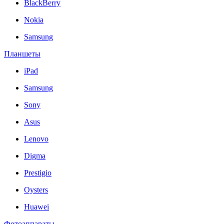
BlackBerry
Nokia
Samsung
Планшеты
iPad
Samsung
Sony
Asus
Lenovo
Digma
Prestigio
Oysters
Huawei
Фотоаппараты