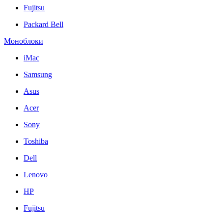
Fujitsu
Packard Bell
Моноблоки
iMac
Samsung
Asus
Acer
Sony
Toshiba
Dell
Lenovo
HP
Fujitsu