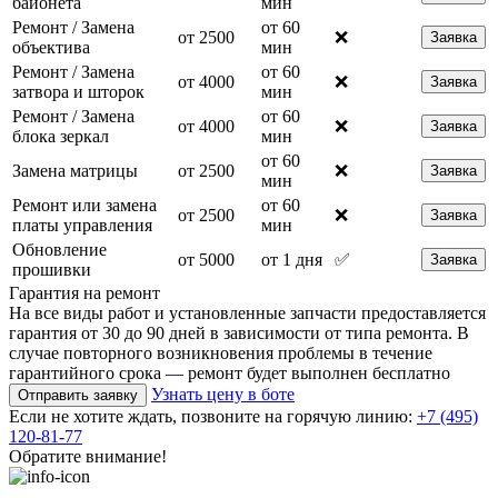
байонета
мин
Ремонт / Замена
от 60
от 2500
❌
Заявка
объектива
мин
Ремонт / Замена
от 60
от 4000
❌
Заявка
затвора и шторок
мин
Ремонт / Замена
от 60
от 4000
❌
Заявка
блока зеркал
мин
от 60
Замена матрицы
от 2500
❌
Заявка
мин
Ремонт или замена
от 60
от 2500
❌
Заявка
платы управления
мин
Обновление
от 5000
от 1 дня
✅
Заявка
прошивки
Гарантия на ремонт
На все виды работ и установленные запчасти предоставляется
гарантия от 30 до 90 дней в зависимости от типа ремонта. В
случае повторного возникновения проблемы в течение
гарантийного срока — ремонт будет выполнен бесплатно
Узнать цену в боте
Отправить заявку
Если не хотите ждать, позвоните на горячую линию:
+7 (495)
120-81-77
Обратите внимание!