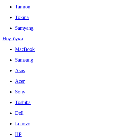
Tamron
Tokina
Samyang
Ноутбуки
MacBook
Samsung
Asus
Acer
Sony
Toshiba
Dell
Lenovo
HP