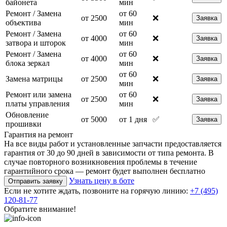
байонета
мин
Ремонт / Замена
от 60
от 2500
❌
Заявка
объектива
мин
Ремонт / Замена
от 60
от 4000
❌
Заявка
затвора и шторок
мин
Ремонт / Замена
от 60
от 4000
❌
Заявка
блока зеркал
мин
от 60
Замена матрицы
от 2500
❌
Заявка
мин
Ремонт или замена
от 60
от 2500
❌
Заявка
платы управления
мин
Обновление
от 5000
от 1 дня
✅
Заявка
прошивки
Гарантия на ремонт
На все виды работ и установленные запчасти предоставляется
гарантия от 30 до 90 дней в зависимости от типа ремонта. В
случае повторного возникновения проблемы в течение
гарантийного срока — ремонт будет выполнен бесплатно
Узнать цену в боте
Отправить заявку
Если не хотите ждать, позвоните на горячую линию:
+7 (495)
120-81-77
Обратите внимание!