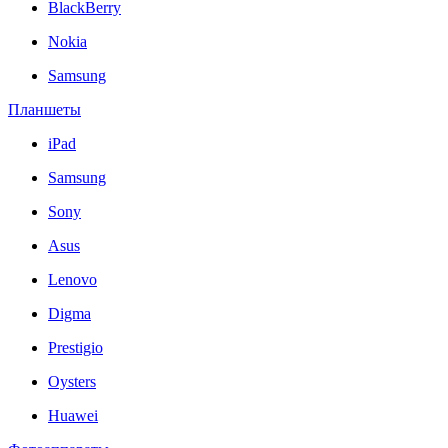
BlackBerry
Nokia
Samsung
Планшеты
iPad
Samsung
Sony
Asus
Lenovo
Digma
Prestigio
Oysters
Huawei