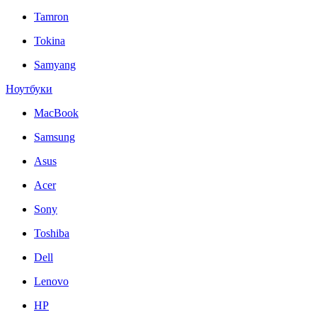
Tamron
Tokina
Samyang
Ноутбуки
MacBook
Samsung
Asus
Acer
Sony
Toshiba
Dell
Lenovo
HP