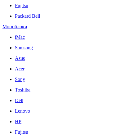
Fujitsu
Packard Bell
Моноблоки
iMac
Samsung
Asus
Acer
Sony
Toshiba
Dell
Lenovo
HP
Fujitsu