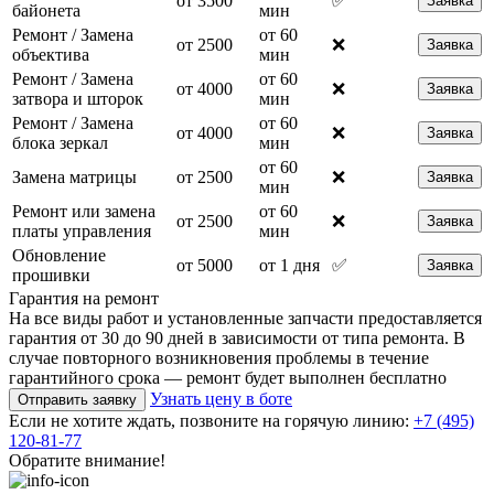
от 3500
✅
Заявка
байонета
мин
Ремонт / Замена
от 60
от 2500
❌
Заявка
объектива
мин
Ремонт / Замена
от 60
от 4000
❌
Заявка
затвора и шторок
мин
Ремонт / Замена
от 60
от 4000
❌
Заявка
блока зеркал
мин
от 60
Замена матрицы
от 2500
❌
Заявка
мин
Ремонт или замена
от 60
от 2500
❌
Заявка
платы управления
мин
Обновление
от 5000
от 1 дня
✅
Заявка
прошивки
Гарантия на ремонт
На все виды работ и установленные запчасти предоставляется
гарантия от 30 до 90 дней в зависимости от типа ремонта. В
случае повторного возникновения проблемы в течение
гарантийного срока — ремонт будет выполнен бесплатно
Узнать цену в боте
Отправить заявку
Если не хотите ждать, позвоните на горячую линию:
+7 (495)
120-81-77
Обратите внимание!