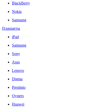
BlackBerry
Nokia
Samsung
Планшеты
iPad
Samsung
Sony
Asus
Lenovo
Digma
Prestigio
Oysters
Huawei