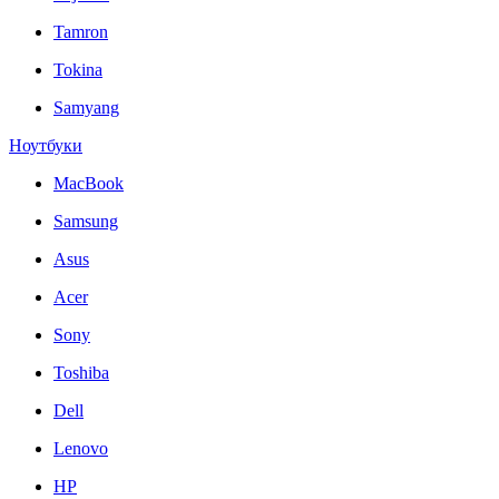
Tamron
Tokina
Samyang
Ноутбуки
MacBook
Samsung
Asus
Acer
Sony
Toshiba
Dell
Lenovo
HP