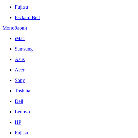
Fujitsu
Packard Bell
Моноблоки
iMac
Samsung
Asus
Acer
Sony
Toshiba
Dell
Lenovo
HP
Fujitsu