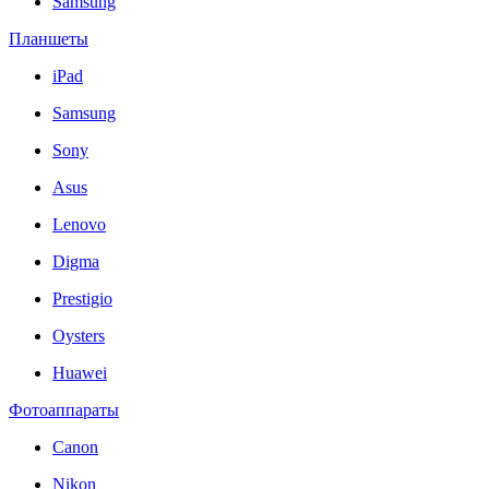
Samsung
Планшеты
iPad
Samsung
Sony
Asus
Lenovo
Digma
Prestigio
Oysters
Huawei
Фотоаппараты
Canon
Nikon