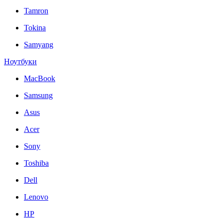
Tamron
Tokina
Samyang
Ноутбуки
MacBook
Samsung
Asus
Acer
Sony
Toshiba
Dell
Lenovo
HP