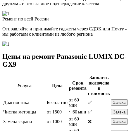
друзьям - и это главное подтверждение качества
Ремонт по всей России
Отправляйте и принимайте гаджеты через СДЭК или Почту -
мы работаем с клиентами из любого региона
Цены на ремонт Panasonic LUMIX DC-
GX9
Запчасть
Срок
включена
Услуга
Цена
ремонта
в
стоимость
от 60
Диагностика
Бесплатно
✅
Заявка
мин
Чистка матрицы
от 1500
~ 60 мин
✅
Заявка
от 60
Замена экрана
от 1000
❌
Заявка
мин
от 60