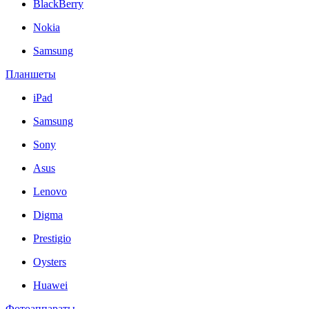
BlackBerry
Nokia
Samsung
Планшеты
iPad
Samsung
Sony
Asus
Lenovo
Digma
Prestigio
Oysters
Huawei
Фотоаппараты