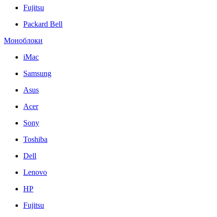
Fujitsu
Packard Bell
Моноблоки
iMac
Samsung
Asus
Acer
Sony
Toshiba
Dell
Lenovo
HP
Fujitsu