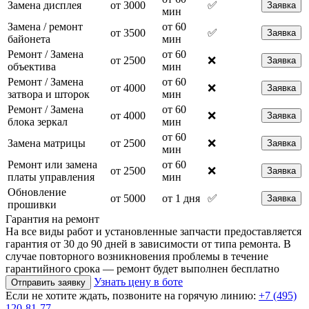
Замена дисплея
от 3000
✅
Заявка
мин
Замена / ремонт
от 60
от 3500
✅
Заявка
байонета
мин
Ремонт / Замена
от 60
от 2500
❌
Заявка
объектива
мин
Ремонт / Замена
от 60
от 4000
❌
Заявка
затвора и шторок
мин
Ремонт / Замена
от 60
от 4000
❌
Заявка
блока зеркал
мин
от 60
Замена матрицы
от 2500
❌
Заявка
мин
Ремонт или замена
от 60
от 2500
❌
Заявка
платы управления
мин
Обновление
от 5000
от 1 дня
✅
Заявка
прошивки
Гарантия на ремонт
На все виды работ и установленные запчасти предоставляется
гарантия от 30 до 90 дней в зависимости от типа ремонта. В
случае повторного возникновения проблемы в течение
гарантийного срока — ремонт будет выполнен бесплатно
Узнать цену в боте
Отправить заявку
Если не хотите ждать, позвоните на горячую линию:
+7 (495)
120-81-77