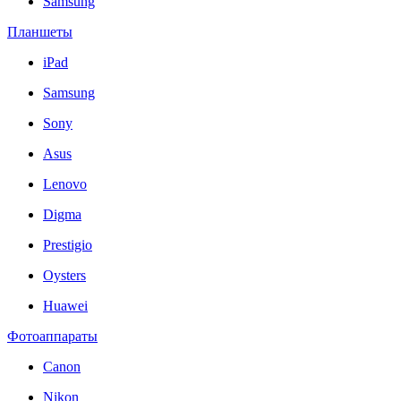
Samsung
Планшеты
iPad
Samsung
Sony
Asus
Lenovo
Digma
Prestigio
Oysters
Huawei
Фотоаппараты
Canon
Nikon