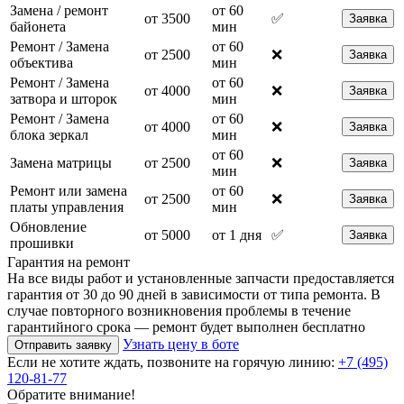
Замена / ремонт
от 60
от 3500
✅
Заявка
байонета
мин
Ремонт / Замена
от 60
от 2500
❌
Заявка
объектива
мин
Ремонт / Замена
от 60
от 4000
❌
Заявка
затвора и шторок
мин
Ремонт / Замена
от 60
от 4000
❌
Заявка
блока зеркал
мин
от 60
Замена матрицы
от 2500
❌
Заявка
мин
Ремонт или замена
от 60
от 2500
❌
Заявка
платы управления
мин
Обновление
от 5000
от 1 дня
✅
Заявка
прошивки
Гарантия на ремонт
На все виды работ и установленные запчасти предоставляется
гарантия от 30 до 90 дней в зависимости от типа ремонта. В
случае повторного возникновения проблемы в течение
гарантийного срока — ремонт будет выполнен бесплатно
Узнать цену в боте
Отправить заявку
Если не хотите ждать, позвоните на горячую линию:
+7 (495)
120-81-77
Обратите внимание!