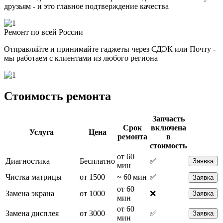
друзьям - и это главное подтверждение качества
Ремонт по всей России
Отправляйте и принимайте гаджеты через СДЭК или Почту -
мы работаем с клиентами из любого региона
Стоимость ремонта
Запчасть
Срок
включена
Услуга
Цена
ремонта
в
стоимость
от 60
Диагностика
Бесплатно
✅
Заявка
мин
Чистка матрицы
от 1500
~ 60 мин
✅
Заявка
от 60
Замена экрана
от 1000
❌
Заявка
мин
от 60
Замена дисплея
от 3000
✅
Заявка
мин