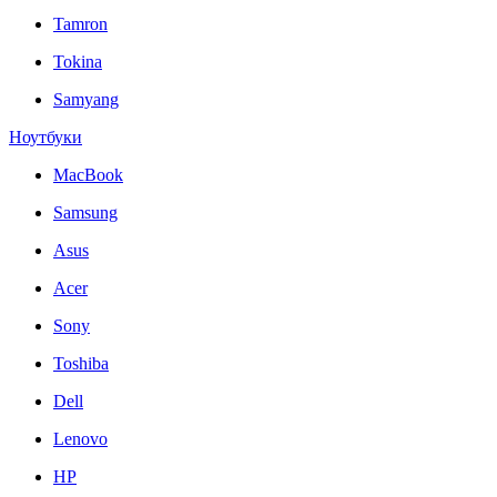
Tamron
Tokina
Samyang
Ноутбуки
MacBook
Samsung
Asus
Acer
Sony
Toshiba
Dell
Lenovo
HP