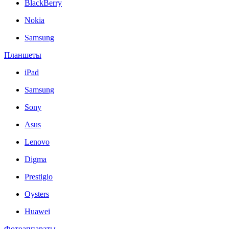
BlackBerry
Nokia
Samsung
Планшеты
iPad
Samsung
Sony
Asus
Lenovo
Digma
Prestigio
Oysters
Huawei
Фотоаппараты