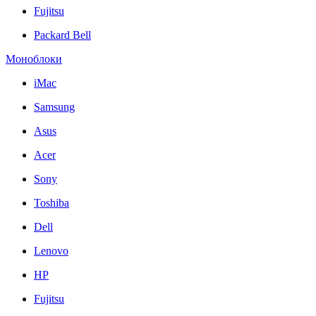
Fujitsu
Packard Bell
Моноблоки
iMac
Samsung
Asus
Acer
Sony
Toshiba
Dell
Lenovo
HP
Fujitsu