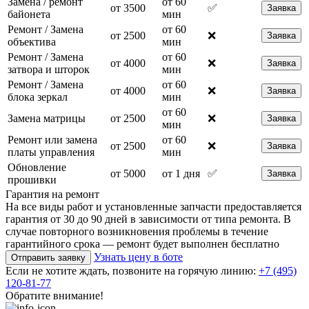
Замена / ремонт
от 60
от 3500
✅
Заявка
байонета
мин
Ремонт / Замена
от 60
от 2500
❌
Заявка
объектива
мин
Ремонт / Замена
от 60
от 4000
❌
Заявка
затвора и шторок
мин
Ремонт / Замена
от 60
от 4000
❌
Заявка
блока зеркал
мин
от 60
Замена матрицы
от 2500
❌
Заявка
мин
Ремонт или замена
от 60
от 2500
❌
Заявка
платы управления
мин
Обновление
от 5000
от 1 дня
✅
Заявка
прошивки
Гарантия на ремонт
На все виды работ и установленные запчасти предоставляется
гарантия от 30 до 90 дней в зависимости от типа ремонта. В
случае повторного возникновения проблемы в течение
гарантийного срока — ремонт будет выполнен бесплатно
Узнать цену в боте
Отправить заявку
Если не хотите ждать, позвоните на горячую линию:
+7 (495)
120-81-77
Обратите внимание!