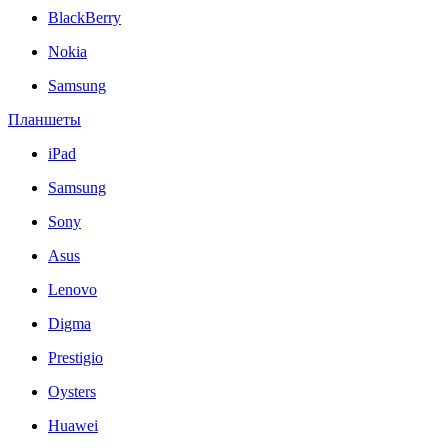
BlackBerry
Nokia
Samsung
Планшеты
iPad
Samsung
Sony
Asus
Lenovo
Digma
Prestigio
Oysters
Huawei