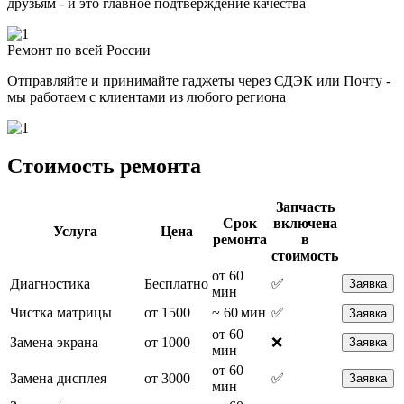
друзьям - и это главное подтверждение качества
Ремонт по всей России
Отправляйте и принимайте гаджеты через СДЭК или Почту -
мы работаем с клиентами из любого региона
Стоимость ремонта
Запчасть
Срок
включена
Услуга
Цена
ремонта
в
стоимость
от 60
Диагностика
Бесплатно
✅
Заявка
мин
Чистка матрицы
от 1500
~ 60 мин
✅
Заявка
от 60
Замена экрана
от 1000
❌
Заявка
мин
от 60
Замена дисплея
от 3000
✅
Заявка
мин