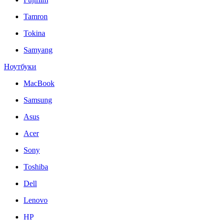
Tamron
Tokina
Samyang
Ноутбуки
MacBook
Samsung
Asus
Acer
Sony
Toshiba
Dell
Lenovo
HP