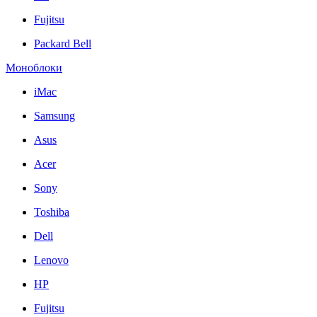
Fujitsu
Packard Bell
Моноблоки
iMac
Samsung
Asus
Acer
Sony
Toshiba
Dell
Lenovo
HP
Fujitsu