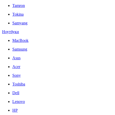
Tamron
Tokina
Samyang
Ноутбуки
MacBook
Samsung
Asus
Acer
Sony
Toshiba
Dell
Lenovo
HP