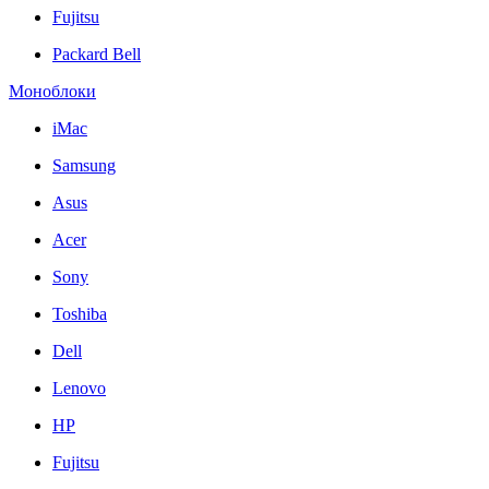
Fujitsu
Packard Bell
Моноблоки
iMac
Samsung
Asus
Acer
Sony
Toshiba
Dell
Lenovo
HP
Fujitsu