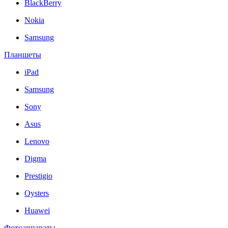
BlackBerry
Nokia
Samsung
Планшеты
iPad
Samsung
Sony
Asus
Lenovo
Digma
Prestigio
Oysters
Huawei
Фотоаппараты