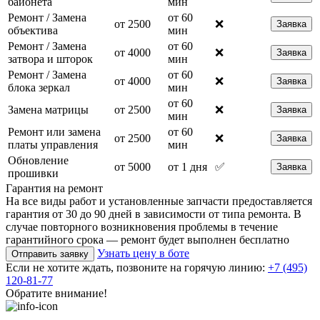
байонета
мин
Ремонт / Замена
от 60
от 2500
❌
Заявка
объектива
мин
Ремонт / Замена
от 60
от 4000
❌
Заявка
затвора и шторок
мин
Ремонт / Замена
от 60
от 4000
❌
Заявка
блока зеркал
мин
от 60
Замена матрицы
от 2500
❌
Заявка
мин
Ремонт или замена
от 60
от 2500
❌
Заявка
платы управления
мин
Обновление
от 5000
от 1 дня
✅
Заявка
прошивки
Гарантия на ремонт
На все виды работ и установленные запчасти предоставляется
гарантия от 30 до 90 дней в зависимости от типа ремонта. В
случае повторного возникновения проблемы в течение
гарантийного срока — ремонт будет выполнен бесплатно
Узнать цену в боте
Отправить заявку
Если не хотите ждать, позвоните на горячую линию:
+7 (495)
120-81-77
Обратите внимание!