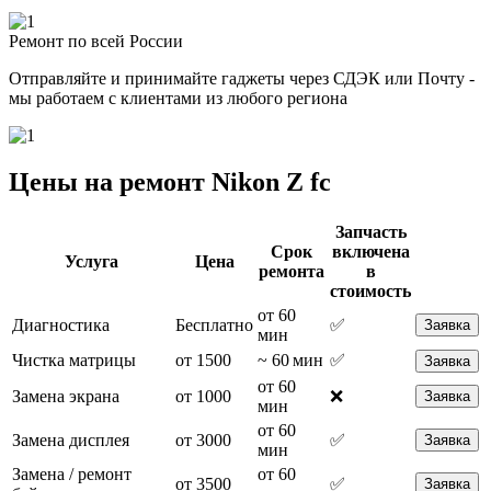
Ремонт по всей России
Отправляйте и принимайте гаджеты через СДЭК или Почту -
мы работаем с клиентами из любого региона
Цены на ремонт Nikon Z fc
Запчасть
Срок
включена
Услуга
Цена
ремонта
в
стоимость
от 60
Диагностика
Бесплатно
✅
Заявка
мин
Чистка матрицы
от 1500
~ 60 мин
✅
Заявка
от 60
Замена экрана
от 1000
❌
Заявка
мин
от 60
Замена дисплея
от 3000
✅
Заявка
мин
Замена / ремонт
от 60
от 3500
✅
Заявка