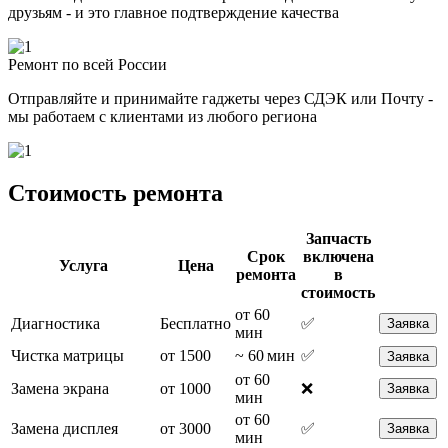
друзьям - и это главное подтверждение качества
Ремонт по всей России
Отправляйте и принимайте гаджеты через СДЭК или Почту -
мы работаем с клиентами из любого региона
Стоимость ремонта
Запчасть
Срок
включена
Услуга
Цена
ремонта
в
стоимость
от 60
Диагностика
Бесплатно
✅
Заявка
мин
Чистка матрицы
от 1500
~ 60 мин
✅
Заявка
от 60
Замена экрана
от 1000
❌
Заявка
мин
от 60
Замена дисплея
от 3000
✅
Заявка
мин