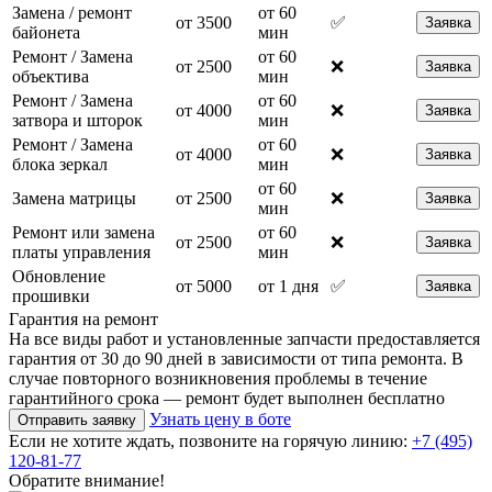
Замена / ремонт
от 60
от 3500
✅
Заявка
байонета
мин
Ремонт / Замена
от 60
от 2500
❌
Заявка
объектива
мин
Ремонт / Замена
от 60
от 4000
❌
Заявка
затвора и шторок
мин
Ремонт / Замена
от 60
от 4000
❌
Заявка
блока зеркал
мин
от 60
Замена матрицы
от 2500
❌
Заявка
мин
Ремонт или замена
от 60
от 2500
❌
Заявка
платы управления
мин
Обновление
от 5000
от 1 дня
✅
Заявка
прошивки
Гарантия на ремонт
На все виды работ и установленные запчасти предоставляется
гарантия от 30 до 90 дней в зависимости от типа ремонта. В
случае повторного возникновения проблемы в течение
гарантийного срока — ремонт будет выполнен бесплатно
Узнать цену в боте
Отправить заявку
Если не хотите ждать, позвоните на горячую линию:
+7 (495)
120-81-77
Обратите внимание!