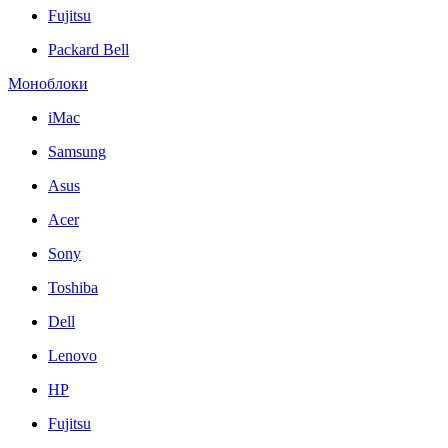
Fujitsu
Packard Bell
Моноблоки
iMac
Samsung
Asus
Acer
Sony
Toshiba
Dell
Lenovo
HP
Fujitsu