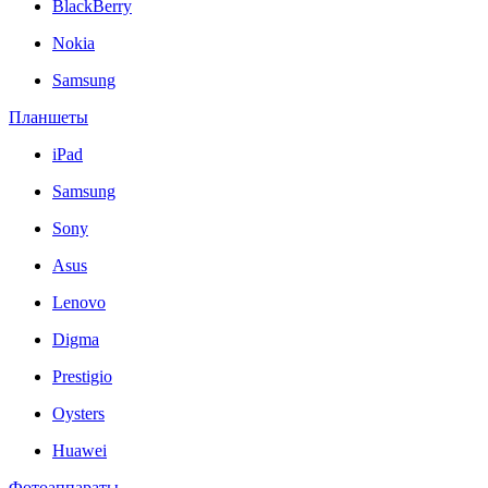
BlackBerry
Nokia
Samsung
Планшеты
iPad
Samsung
Sony
Asus
Lenovo
Digma
Prestigio
Oysters
Huawei
Фотоаппараты