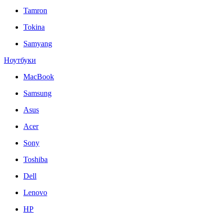
Tamron
Tokina
Samyang
Ноутбуки
MacBook
Samsung
Asus
Acer
Sony
Toshiba
Dell
Lenovo
HP