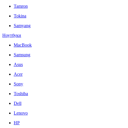
Tamron
Tokina
Samyang
Ноутбуки
MacBook
Samsung
Asus
Acer
Sony
Toshiba
Dell
Lenovo
HP