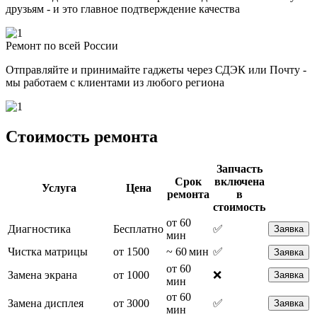
друзьям - и это главное подтверждение качества
Ремонт по всей России
Отправляйте и принимайте гаджеты через СДЭК или Почту -
мы работаем с клиентами из любого региона
Стоимость ремонта
Запчасть
Срок
включена
Услуга
Цена
ремонта
в
стоимость
от 60
Диагностика
Бесплатно
✅
Заявка
мин
Чистка матрицы
от 1500
~ 60 мин
✅
Заявка
от 60
Замена экрана
от 1000
❌
Заявка
мин
от 60
Замена дисплея
от 3000
✅
Заявка
мин