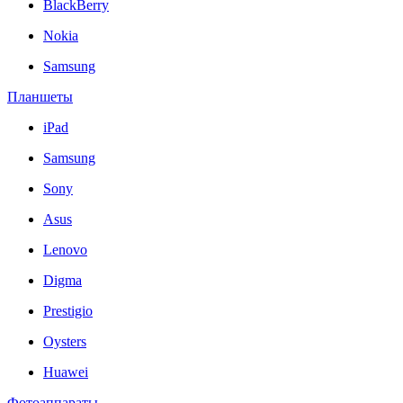
BlackBerry
Nokia
Samsung
Планшеты
iPad
Samsung
Sony
Asus
Lenovo
Digma
Prestigio
Oysters
Huawei
Фотоаппараты