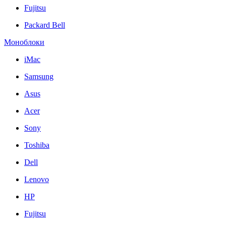
Fujitsu
Packard Bell
Моноблоки
iMac
Samsung
Asus
Acer
Sony
Toshiba
Dell
Lenovo
HP
Fujitsu