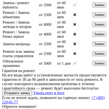
Замена / ремонт
от 60
от 3500
✅
Заявка
байонета
мин
Ремонт / Замена
от 60
от 2500
❌
Заявка
объектива
мин
Ремонт / Замена
от 60
от 4000
❌
Заявка
затвора и шторок
мин
Ремонт / Замена
от 60
от 4000
❌
Заявка
блока зеркал
мин
от 60
Замена матрицы
от 2500
❌
Заявка
мин
Ремонт или замена
от 60
от 2500
❌
Заявка
платы управления
мин
Обновление
от 5000
от 1 дня
✅
Заявка
прошивки
Гарантия на ремонт
На все виды работ и установленные запчасти предоставляется
гарантия от 30 до 90 дней в зависимости от типа ремонта. В
случае повторного возникновения проблемы в течение
гарантийного срока — ремонт будет выполнен бесплатно
Узнать цену в боте
Отправить заявку
Если не хотите ждать, позвоните на горячую линию:
+7 (495)
120-81-77
Обратите внимание!