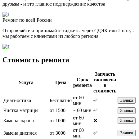
друзьям - и это главное подтверждение качества
Ремонт по всей России
Отправляйте и принимайте гаджеты через СДЭК или Почту -
мы работаем с клиентами из любого региона
Стоимость ремонта
Запчасть
Срок
включена
Услуга
Цена
ремонта
в
стоимость
от 60
Диагностика
Бесплатно
✅
Заявка
мин
Чистка матрицы
от 1500
~ 60 мин
✅
Заявка
от 60
Замена экрана
от 1000
❌
Заявка
мин
от 60
Замена дисплея
от 3000
✅
Заявка
мин