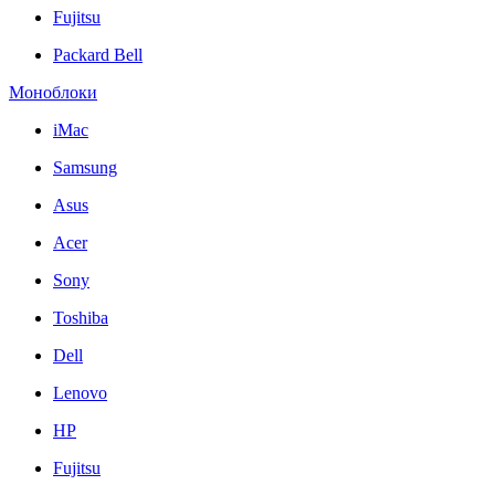
Fujitsu
Packard Bell
Моноблоки
iMac
Samsung
Asus
Acer
Sony
Toshiba
Dell
Lenovo
HP
Fujitsu