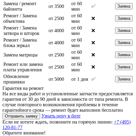
Замена / ремонт
от 60
от 3500
✅
Заявка
байонета
мин
Ремонт / Замена
от 60
от 2500
❌
Заявка
объектива
мин
Ремонт / Замена
от 60
от 4000
❌
Заявка
затвора и шторок
мин
Ремонт / Замена
от 60
от 4000
❌
Заявка
блока зеркал
мин
от 60
Замена матрицы
от 2500
❌
Заявка
мин
Ремонт или замена
от 60
от 2500
❌
Заявка
платы управления
мин
Обновление
от 5000
от 1 дня
✅
Заявка
прошивки
Гарантия на ремонт
На все виды работ и установленные запчасти предоставляется
гарантия от 30 до 90 дней в зависимости от типа ремонта. В
случае повторного возникновения проблемы в течение
гарантийного срока — ремонт будет выполнен бесплатно
Узнать цену в боте
Отправить заявку
Если не хотите ждать, позвоните на горячую линию:
+7 (495)
120-81-77
Обратите внимание!