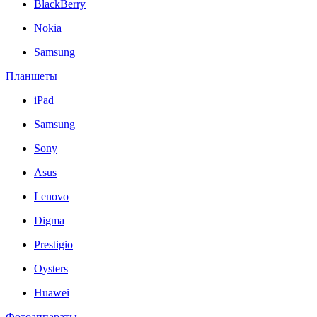
BlackBerry
Nokia
Samsung
Планшеты
iPad
Samsung
Sony
Asus
Lenovo
Digma
Prestigio
Oysters
Huawei
Фотоаппараты