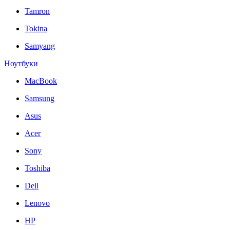
Tamron
Tokina
Samyang
Ноутбуки
MacBook
Samsung
Asus
Acer
Sony
Toshiba
Dell
Lenovo
HP