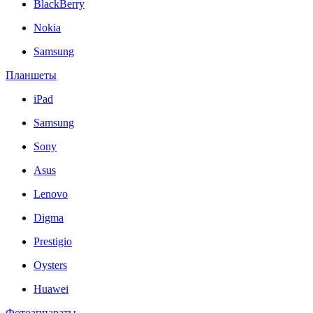
BlackBerry
Nokia
Samsung
Планшеты
iPad
Samsung
Sony
Asus
Lenovo
Digma
Prestigio
Oysters
Huawei
Фотоаппараты