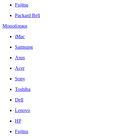
Fujitsu
Packard Bell
Моноблоки
iMac
Samsung
Asus
Acer
Sony
Toshiba
Dell
Lenovo
HP
Fujitsu