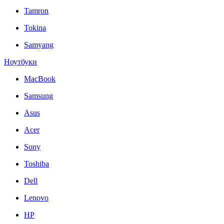
Tamron
Tokina
Samyang
Ноутбуки
MacBook
Samsung
Asus
Acer
Sony
Toshiba
Dell
Lenovo
HP