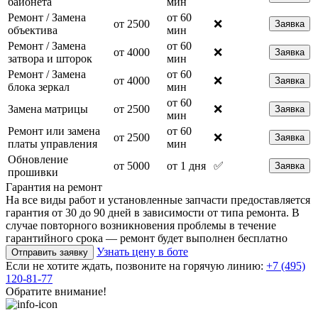
байонета
мин
Ремонт / Замена
от 60
от 2500
❌
Заявка
объектива
мин
Ремонт / Замена
от 60
от 4000
❌
Заявка
затвора и шторок
мин
Ремонт / Замена
от 60
от 4000
❌
Заявка
блока зеркал
мин
от 60
Замена матрицы
от 2500
❌
Заявка
мин
Ремонт или замена
от 60
от 2500
❌
Заявка
платы управления
мин
Обновление
от 5000
от 1 дня
✅
Заявка
прошивки
Гарантия на ремонт
На все виды работ и установленные запчасти предоставляется
гарантия от 30 до 90 дней в зависимости от типа ремонта. В
случае повторного возникновения проблемы в течение
гарантийного срока — ремонт будет выполнен бесплатно
Узнать цену в боте
Отправить заявку
Если не хотите ждать, позвоните на горячую линию:
+7 (495)
120-81-77
Обратите внимание!