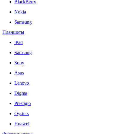
BlackBerry
Nokia
Samsung
Планшеты
iPad
Samsung
Sony
Asus
Lenovo
Digma
Prestigio
Oysters
Huawei
Фотоаппараты