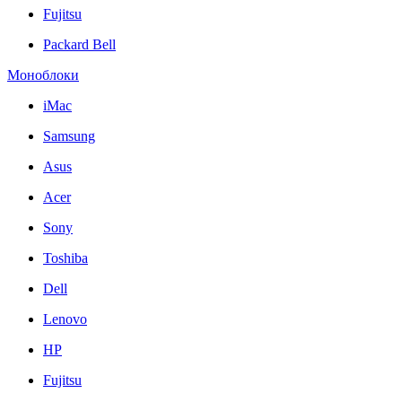
Fujitsu
Packard Bell
Моноблоки
iMac
Samsung
Asus
Acer
Sony
Toshiba
Dell
Lenovo
HP
Fujitsu