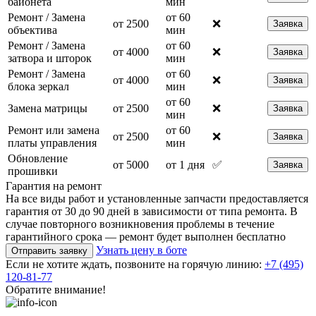
байонета
мин
Ремонт / Замена
от 60
от 2500
❌
Заявка
объектива
мин
Ремонт / Замена
от 60
от 4000
❌
Заявка
затвора и шторок
мин
Ремонт / Замена
от 60
от 4000
❌
Заявка
блока зеркал
мин
от 60
Замена матрицы
от 2500
❌
Заявка
мин
Ремонт или замена
от 60
от 2500
❌
Заявка
платы управления
мин
Обновление
от 5000
от 1 дня
✅
Заявка
прошивки
Гарантия на ремонт
На все виды работ и установленные запчасти предоставляется
гарантия от 30 до 90 дней в зависимости от типа ремонта. В
случае повторного возникновения проблемы в течение
гарантийного срока — ремонт будет выполнен бесплатно
Узнать цену в боте
Отправить заявку
Если не хотите ждать, позвоните на горячую линию:
+7 (495)
120-81-77
Обратите внимание!