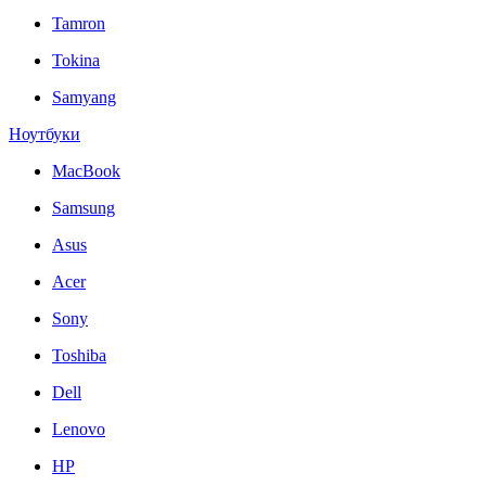
Tamron
Tokina
Samyang
Ноутбуки
MacBook
Samsung
Asus
Acer
Sony
Toshiba
Dell
Lenovo
HP