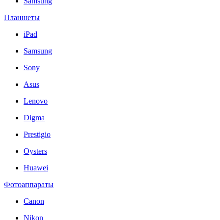
Samsung
Планшеты
iPad
Samsung
Sony
Asus
Lenovo
Digma
Prestigio
Oysters
Huawei
Фотоаппараты
Canon
Nikon