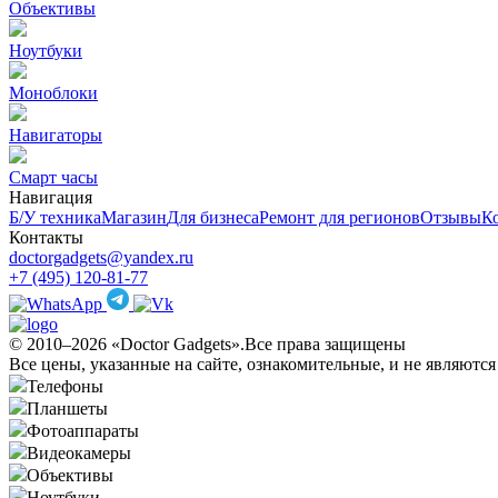
Объективы
Ноутбуки
Моноблоки
Навигаторы
Смарт часы
Навигация
Б/У техникa
Магазин
Для бизнеса
Ремонт для регионов
Отзывы
К
Контакты
doctorgadgets@yandex.ru
+7 (495) 120-81-77
© 2010–2026 «Doctor Gadgets».Все права защищены
Все цены, указанные на сайте, ознакомительные, и не являютс
Телефоны
Планшеты
Фотоаппараты
Видеокамеры
Объективы
Ноутбуки