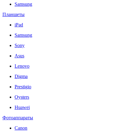
Samsung
Планшеты
iPad
Samsung
Sony
Asus
Lenovo
Digma
Prestigio
Oysters
Huawei
Фотоаппараты
Canon